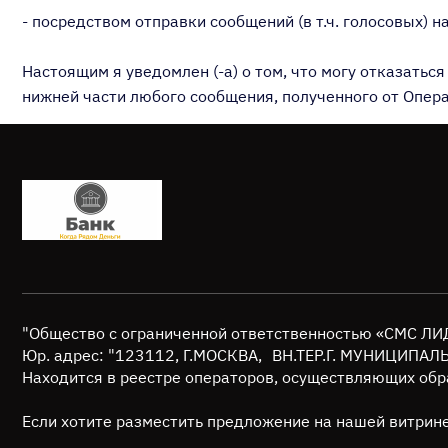
- посредством отправки сообщений (в т.ч. голосовых) 
Настоящим я уведомлен (-а) о том, что могу отказатьс
нижней части любого сообщения, полученного от Опера
"Общество с ограниченной ответственностью «СМС Л
Юр. адрес: "123112, Г.МОСКВА, ВН.ТЕР.Г. МУНИЦИПА
Находится в реестре операторов, осуществляющих обр
Если хотите разместить предложение на нашей витрине