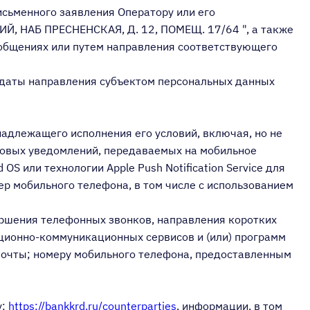
исьменного заявления Оператору или его
, НАБ ПРЕСНЕНСКАЯ, Д. 12, ПОМЕЩ. 17/64 ", а также
общениях или путем направления соответствующего
до даты направления субъектом персональных данных
надлежащего исполнения его условий, включая, но не
товых уведомлений, передаваемых на мобильное
S или технологии Apple Push Notification Service для
ер мобильного телефона, в том числе с использованием
вершения телефонных звонков, направления коротких
ационно-коммуникационных сервисов и (или) программ
почты; номеру мобильного телефона, предоставленным
у:
https://bankkrd.ru/counterparties
, информации, в том