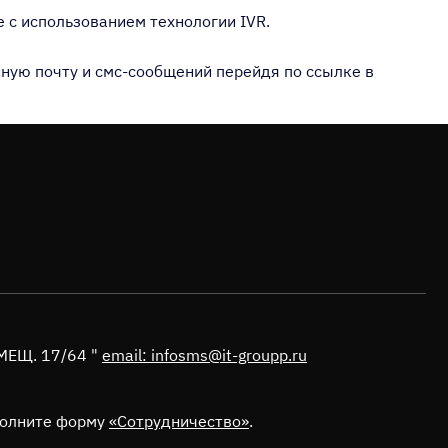
е с использованием технологии IVR.
онную почту и смс-сообщений перейдя по ссылке в
МЕЩ. 17/64 "
email: infosms@it-groupp.ru
аполните форму
«Сотрудничество»
.