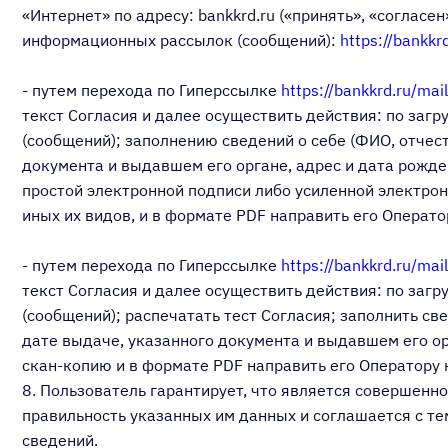
«Интернет» по адресу: bankkrd.ru («принять», «согласе
информационных рассылок (сообщений):
https://bankkrd
- путем перехода по Гиперссылке
https://bankkrd.ru/mail
текст Согласия и далее осуществить действия: по за
(сообщений); заполнению сведений о себе (ФИО, отчес
документа и выдавшем его органе, адрес и дата рожде
простой электронной подписи либо усиленной электро
иных их видов, и в формате PDF направить его Оператор
- путем перехода по Гиперссылке
https://bankkrd.ru/mail
текст Согласия и далее осуществить действия: по за
(сообщений); распечатать тест Согласия; заполнить св
дате выдаче, указанного документа и выдавшем его ор
скан-копию и в формате PDF направить его Оператору н
8. Пользователь гарантирует, что является совершенн
правильность указанных им данных и соглашается с те
сведений.