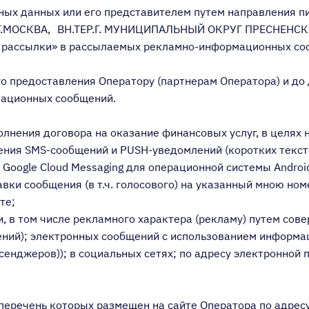
ных данных или его представителем путем направления п
 Г.МОСКВА, ВН.ТЕР.Г. МУНИЦИПАЛЬНЫЙ ОКРУГ ПРЕСНЕНСКИЙ
от рассылки» в рассылаемых рекламно-информационных со
ы его предоставления Оператору (партнерам Оператора) и 
мационных сообщений.
лнения договора на оказание финансовых услуг, в целях 
ения ЅМЅ-сообщений и РUЅН-уведомлений (коротких текс
oogle Cloud Messaging для операционной системы Android O
вки сообщения (в т.ч. голосового) на указанный мною ном
те;
, в том числе рекламного характера (рекламу) путем со
лений); электронных сообщений с использованием информ
нджеров)); в социальных сетях; по адресу электронной 
 перечень которых размещен на сайте Оператора по адрес