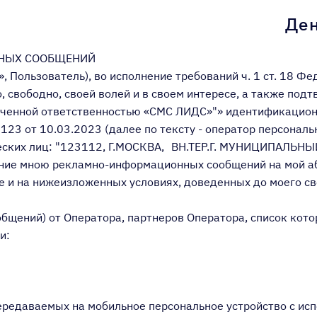
Ден
ННЫХ СООБЩЕНИЙ
 Пользователь), во исполнение требований ч. 1 ст. 18 Ф
, свободно, своей волей и в своем интересе, а также по
ниченной ответственностью «СМС ЛИДС»"» идентификацио
3 от 10.03.2023 (далее по тексту - оператор персональн
ческих лиц: "123112, Г.МОСКВА, ВН.ТЕР.Г. МУНИЦИПАЛЬН
ение мною рекламно-информационных сообщений на мой аб
е и на нижеизложенных условиях, доведенных до моего св
бщений) от Оператора, партнеров Оператора, список кото
и:
ередаваемых на мобильное персональное устройство с исп