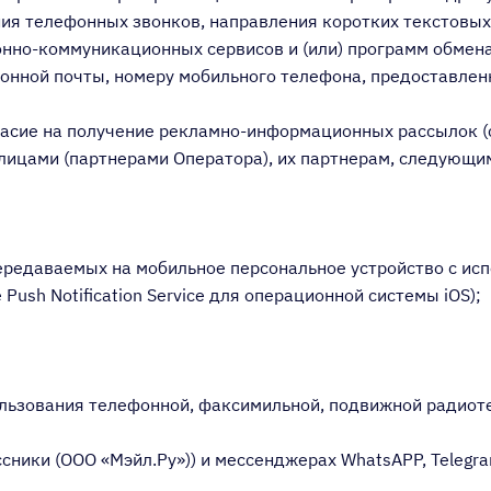
ия телефонных звонков, направления коротких текстовых 
нно-коммуникационных сервисов и (или) программ обме
тронной почты, номеру мобильного телефона, предоставле
гласие на получение рекламно-информационных рассылок 
лицами (партнерами Оператора), их партнерам, следующи
ередаваемых на мобильное персональное устройство с исп
Push Notification Service для операционной системы iOS);
пользования телефонной, факсимильной, подвижной радиот
сники (ООО «Мэйл.Ру»)) и мессенджерах WhatsAPP, Telegram