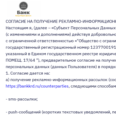
СОГЛАСИЕ НА ПОЛУЧЕНИЕ РЕКЛАМНО-ИНФОРМАЦИО
Настоящим я, (далее – «Субъект Персональных Данных»,
(с изменениями и дополнениями) действуя добровольно
с ограниченной ответственностью «"Общество с огра
государственный регистрационный номер 123770019112
указанный в Едином государственном реестре юриди
ПОМЕЩ. 17/64 "), предварительное согласие на получ
персональных данных (данных Пользователя) в порядк
1. Согласие дается на:
a) получение рекламно-информационных рассылок (соо
https://bankkrd.ru/counterparties
, следующими способам
- sms-рассылки;
- push-сообщений (коротких текстовых уведомлений, п