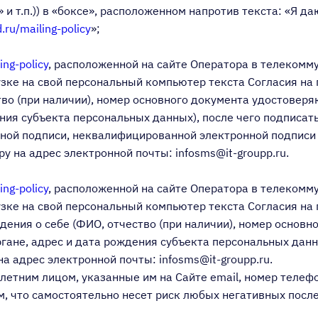
н» и т.п.)) в «боксе», расположенном напротив текста: «Я
.ru/mailing-policy
»;
ing-policy
, расположенной на сайте Оператора в телекомму
грузке на свой персональный компьютер текста Согласия 
тво (при наличии), номер основного документа удостоверя
ния субъекта персональных данных), после чего подписат
нной подписи, неквалифицированной электронной подписи
у на адрес электронной почты: infosms@it-groupp.ru.
ing-policy
, расположенной на сайте Оператора в телекомму
грузке на свой персональный компьютер текста Согласия 
едения о себе (ФИО, отчество (при наличии), номер основ
гане, адрес и дата рождения субъекта персональных данн
а адрес электронной почты: infosms@it-groupp.ru.
олетним лицом, указанные им на Сайте email, номер теле
м, что самостоятельно несет риск любых негативных посл